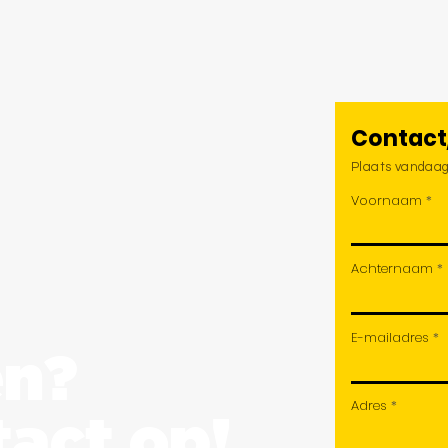
Contact
Plaats vandaag
Voornaam
Achternaam
E-mailadres
en?
Adres
act op!