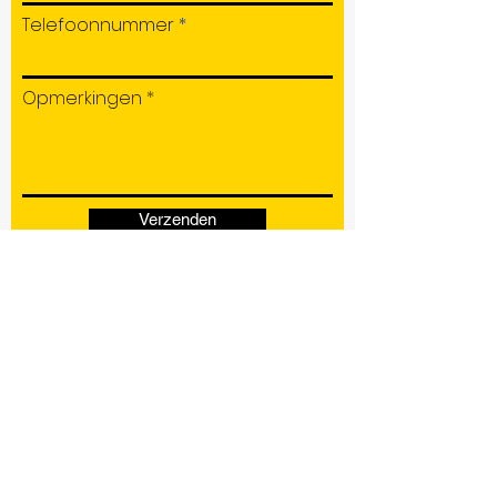
Telefoonnummer
Opmerkingen
Verzenden
KVK nr:
72357894