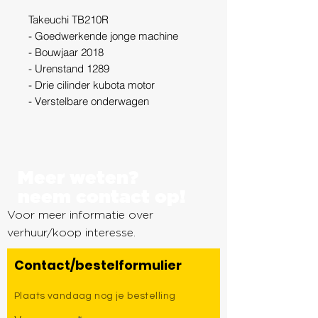
Takeuchi TB210R
- Goedwerkende jonge machine
- Bouwjaar 2018
- Urenstand 1289
- Drie cilinder kubota motor
- Verstelbare onderwagen
- Snelwissel met lasthaak
- Twee rij snelheden
- inclusief 3 bakken.
Meer weten?
neem contact op!
Voor meer informatie over
verhuur/koop interesse.
Contact/bestelformulier
Plaats vandaag nog je bestelling