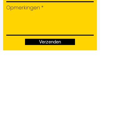
Opmerkingen
Verzenden
KVK nr:
72357894
CONTACT