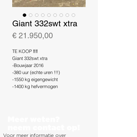
Giant 332swt xtra
Prijs
€ 21.950,00
TE KOOP ‼️‼️
Giant 332swt xtra
-Bouwjaar 2016
-380 uur (echte uren !!!)
-1550 kg eigengewicht
-1400 kg hefvermogen
-dubbele extra functie
-drukloos retour
-contra gewicht
-grote pomp (snelloop)
Meer weten?
-tandempomp
neem contact op!
-klap dak
Voor meer informatie over
-hydraulische snelwissel