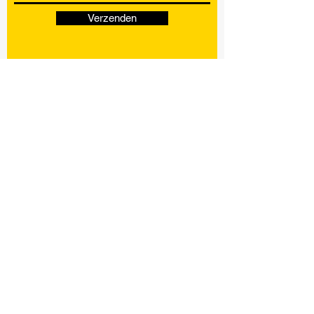
Verzenden
KVK nr:
72357894
CONTACT
Phone:
06 50273972
Email:
mikebeekmanshv@hotmail.com
Locatie: Erp, Noord-Brabant
WERK UREN
Ma - Vr: 07:00 - 20:00