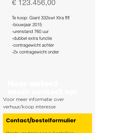
Prijs
€ 123.456,00
Te koop: Giant 332swt Xtra ‼️‼️
-bouwjaar 2015
-urenstand 760 uur
-dubbel extra functie
-contragewicht achter
-2x contragewicht onder
-2x werklamp op giek
-1550 kg eigengewicht
-1400 kg hefvermogen
-SWT dus in elk wiel een hydr.
Meer weten?
Aandrijving motor voor optimaal 4x4
neem contact op!
prestaties
Voor meer informatie over
-XTRA lage giek voor meer
hefvermogen
verhuur/koop interesse.
-puinbak
Contact/bestelformulier
-KENTEKEN
Kortom jonge nette machine !