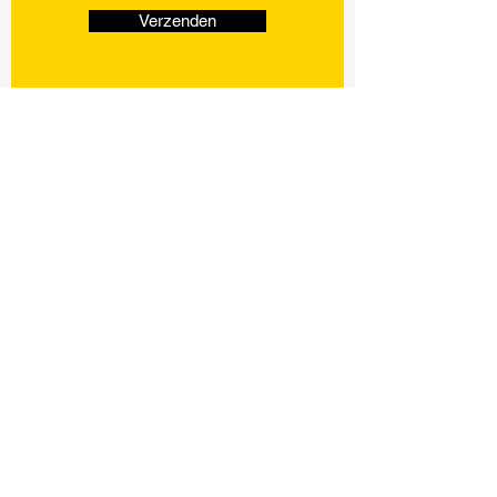
Verzenden
KVK nr:
72357894
CONTACT
Phone:
06 50273972
Email:
mikebeekmanshv@hotmail.com
Locatie: Erp, Noord-Brabant
WERK UREN
Ma - Vr: 07:00 - 20:00