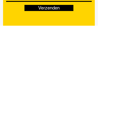
Verzenden
KVK nr:
72357894
CONTACT
Phone:
06 50273972
Email:
mikebeekmanshv@hotmail.com
Locatie: Erp, Noord-Brabant
WERK UREN
Ma - Vr: 07:00 - 20:00