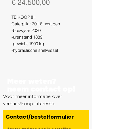
Prijs
€ 24.500,00
TE KOOP ‼️‼️
Caterpillar 301.8 next gen
-bouwjaar 2020
-urenstand 1889
-gewicht 1900 kg
-hydraulische snelwissel
-stage 5 motor
-sloop sorteer functie
-Joystick steering, rijden met
bediening in de Joystik
Meer weten?
-Radio geintregeerd in display
neem contact op!
-verstelbare onderwagen 99cm -
Voor meer informatie over
130cm
-gespliten voorruit
verhuur/koop interesse.
-werklampen op giek/cabine voor en
Contact/bestelformulier
achter
-NIEUWE rupsen