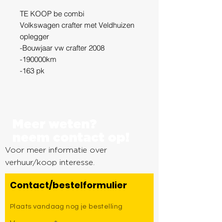
TE KOOP be combi
Volkswagen crafter met Veldhuizen
oplegger
-Bouwjaar vw crafter 2008
-190000km
-163 pk
-luchtgeveerd
-reserve wiel crafter
-apk tot 30-9-2023
-extra bak voor op de schotel
Meer weten?
-bouwjaar Veldhuizen oplegger 2016
neem contact op!
-reserve wiel oplegger
Voor meer informatie over
Kortom NETTE be combinatie !
verhuur/koop interesse.
Contact/bestelformulier
Prijs: €19.750 ex btw
Plaats vandaag nog je bestelling