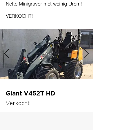
Nette Minigraver met weinig Uren !
PRIJS op aanvraag
VERKOCHT!
Giant V452T HD
Verkocht